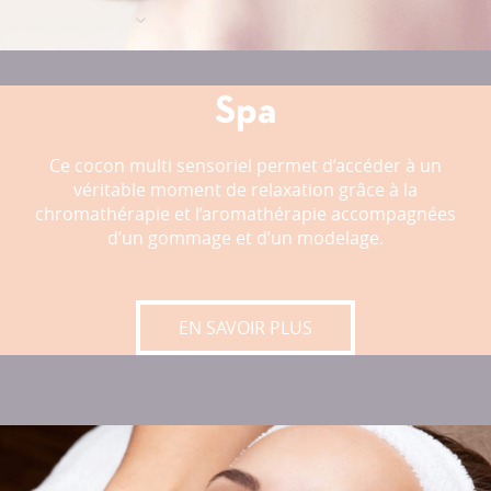
Spa
Ce cocon multi sensoriel permet d’accéder à un
véritable moment de relaxation grâce à la
chromathérapie et l’aromathérapie accompagnées
d’un gommage et d’un modelage.
SPA
EN SAVOIR PLUS