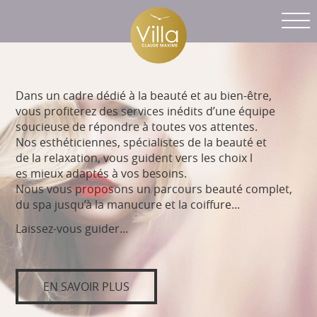
Villa Claude Maxime
Men
Dans un cadre dédié à la beauté et au bien-être,
vous profiterez des services inédits d’une équipe
soucieuse de répondre à toutes vos attentes.
Nos esthéticiennes, spécialistes de la beauté et
de la relaxation, vous guident vers les choix l
es mieux adaptés à vos besoins.
Nous vous proposons un parcours beauté complet,
du spa jusqu’à la manucure et la coiffure...
Laissez-vous guider...
EN SAVOIR PLUS